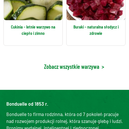
Cukinia – letnie warzywo na
Buraki – naturalna słodycz i
ciepło i zimno
zdrowie
Zobacz wszystkie warzywa
>
Bonduelle od 1853 r.
Bonduelle to firma rodzinna, która od 7 pokoleń pracuje
nad rozwojem produkcji rolnej, która szanuje glebę i ludzi.
Bronimy wydajnej, inteligentnej i zjednoczonej