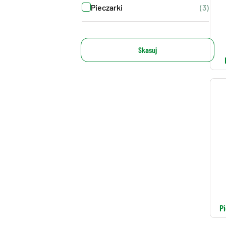
Pieczarki
(3)
Skasuj
P