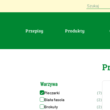
Szukaj
Przepisy
Produkty
>
Warzywa
>
Podstawowe-warzywo
P
Warzywa
Pieczarki
(7)
Biała fasola
(2)
Brokuły
(2)