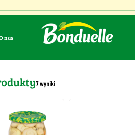
O nas
 : Pieczarki
rodukty
7 wyniki