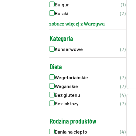
Bulgur
(1)
Buraki
(2)
zobacz więcej z Warzywa
Kategoria
Konserwowe
(7)
Dieta
Wegetariańskie
(7)
Wegańskie
(7)
Bez glutenu
(4)
Bez laktozy
(7)
Rodzina produktów
Dania na ciepło
(4)