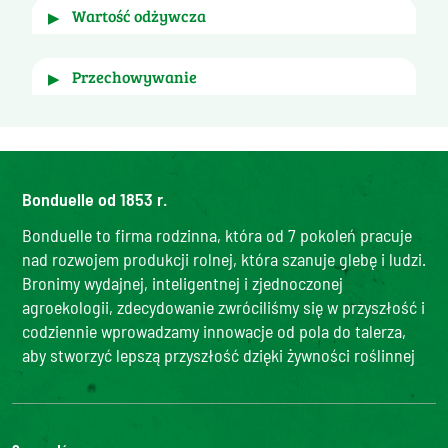
FORMAT 314ml :
wartość odżywcza
▶
 śladowa ilość 
Pszenica i gluten, Siarczyny (> 
10ppm)
. 
 zawiera 
Gorczyca
. 
przechowywanie
▶
dla
100g
Po otwarciu przechowywac w temperaturze 
Energia w (kJ)
155 kJ
okolo 4°C i spozyc w ciagu 48 godzin.
Energia (kcal)
37 kcal
Moze zawierac gluten i siarczyny.
Bonduelle od 1853 r.
Tłuszcz (g)
0,5 g
- w tym nasycone kwasy tłuszczowe (g)
0,1 g
Bonduelle to firma rodzinna, która od 7 pokoleń pracuje
nad rozwojem produkcji rolnej, która szanuje glebę i ludzi.
Węglowodany (g)
3,8 g
Bronimy wydajnej, inteligentnej i zjednoczonej
- w tym cukier (g)
2,7 g
agroekologii, zdecydowanie zwróciliśmy się w przyszłość i
Błonnik (g)
2,8 g
codziennie wprowadzamy innowacje od pola do talerza,
aby stworzyć lepszą przyszłość dzięki żywności roślinnej
Białko (g)
2,9 g
Sól (g)
1 g