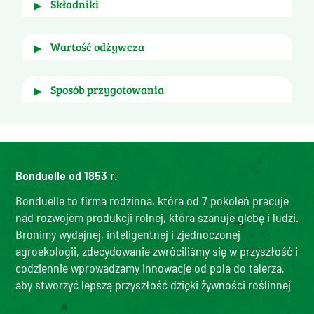
składniki
▶
szpinak
wartość odżywcza
▶
Wysoka zawartość kwasu foliowego
 śladowa ilość 
Seler
. 
dla
i porcją
sposób przygotowania
▶
100g
400g
 Na patelni. Zamrożony szpinak przekładamy na 
Energia w (kJ)
80 kJ
322 kJ
patelnię z niewielką ilością wody. Przykrywamy 
19
patelnię pokrywką i podgrzewamy go 5 minut. 
Energia (kcal)
77 kcal
kcal
Po 5 minutach dodajemy masło i przyprawy. 
Bonduelle od 1853 r.
Tłuszcz (g)
0,2 g
0,8 g
Bonduelle to firma rodzinna, która od 7 pokoleń pracuje
- w tym nasycone kwasy
0,1 g
0,4 g
nad rozwojem produkcji rolnej, która szanuje glebę i ludzi.
tłuszczowe (g)
Bronimy wydajnej, inteligentnej i zjednoczonej
Węglowodany (g)
1,6 g
6,4 g
agroekologii, zdecydowanie zwróciliśmy się w przyszłość i
- w tym cukier (g)
0,5 g
2,0 g
codziennie wprowadzamy innowacje od pola do talerza,
Błonnik (g)
1,9 g
7,6 g
aby stworzyć lepszą przyszłość dzięki żywności roślinnej
Białko (g)
1,8 g
7,2 g