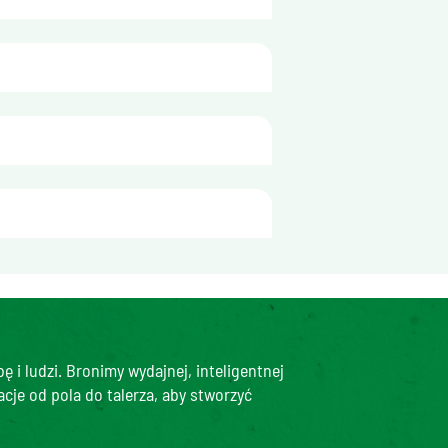
dla
100g
101 kJ
24 kcal
0,4 g
mperaturze - 18°С najlepiej 
0,1 g
1,5 g
0,7 g
 i ludzi. Bronimy wydajnej, inteligentnej
2,3 g
cje od pola do talerza, aby stworzyć
2,5 g