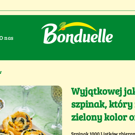
O nas
w
Wyjątkowej ja
szpinak, który
zielony kolor 
Szpinak 1000 Listków zbierany 