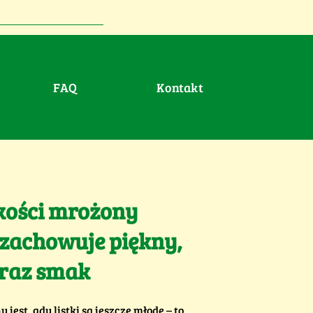
FAQ
Kontakt
kości mrożony
 zachowuje piękny,
oraz smak
jest, gdy listki są jeszcze młode – to