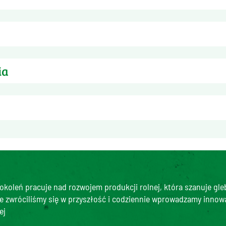
o
ia
i z dodatkiem oleju przez około 6 minut. Doprawić do smaku. 
ha chłodniczego: w temperaturze 0°С - +3°С: 24 godziny, w te
 (g)
kowana na opakowaniu. Numer partii wydrukowany
okoleń pracuje nad rozwojem produkcji rolnej, która szanuje glebę
e zwróciliśmy się w przyszłość i codziennie wprowadzamy innowa
ej