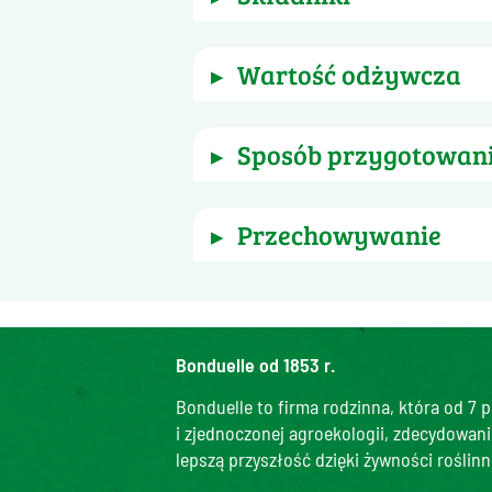
szpinak
wartość odżywcza
▶
Wysoka zawartość kwasu folioweg
 śladowa ilość 
Seler
. 
sposób przygotowan
▶
Energia w (kJ)
 Bez rozmrażania. Smażyć na pateln
przechowywanie
▶
Energia (kcal)
Tłuszcz (g)
Pod warunkiem nieprzerwania łańcuc
- w tym nasycone kwasy tłuszczowe
spożyć przed końcem: data wydru
Węglowodany (g)
Bonduelle od 1853 r.
- w tym cukier (g)
Bonduelle to firma rodzinna, która od 7 p
Błonnik (g)
i zjednoczonej agroekologii, zdecydowani
Białko (g)
lepszą przyszłość dzięki żywności roślinn